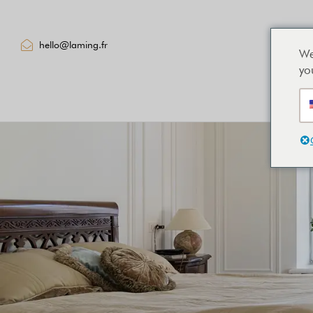
hello@laming.fr
We
yo
Home