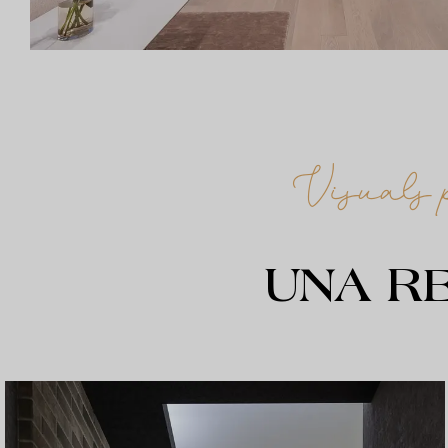
Visuals 
UNA R