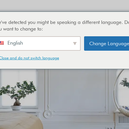
've detected you might be speaking a different language. D
u want to change to:
English
Change Languag
I nostri servizi
Fotografia
Video
L'agenzia
Close and do not switch language