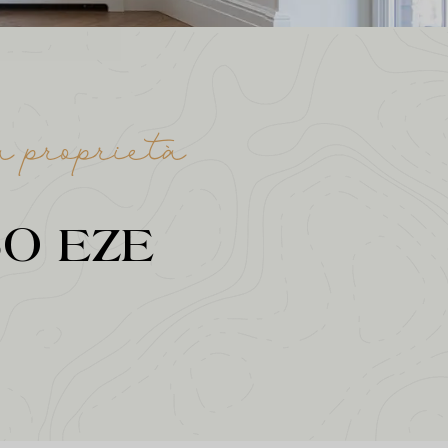
a proprietà
SO EZE