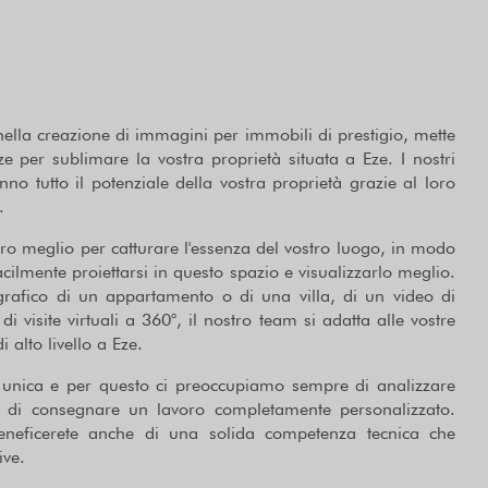
nella creazione di immagini per immobili di prestigio, mette
e per sublimare la vostra proprietà situata a Eze. I nostri
nno tutto il potenziale della vostra proprietà grazie al loro
.
ro meglio per catturare l'essenza del vostro luogo, in modo
acilmente proiettarsi in questo spazio e visualizzarlo meglio.
tografico di un appartamento o di una villa, di un video di
 visite virtuali a 360°, il nostro team si adatta alle vostre
i alto livello a Eze.
unica e per questo ci preoccupiamo sempre di analizzare
a di consegnare un lavoro completamente personalizzato.
 beneficerete anche di una solida competenza tecnica che
ive.